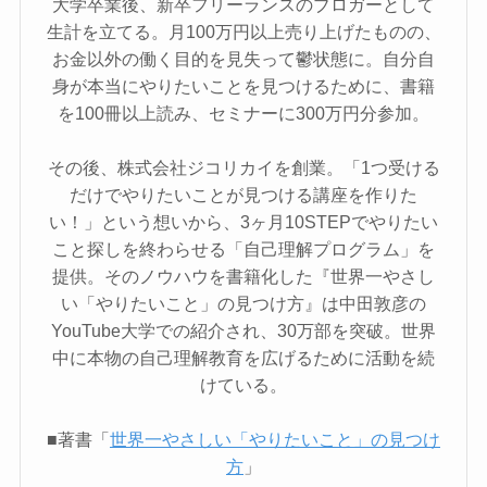
大学卒業後、新卒フリーランスのブロガーとして
生計を立てる。月100万円以上売り上げたものの、
お金以外の働く目的を見失って鬱状態に。自分自
身が本当にやりたいことを見つけるために、書籍
を100冊以上読み、セミナーに300万円分参加。
その後、株式会社ジコリカイを創業。「1つ受ける
だけでやりたいことが見つける講座を作りた
い！」という想いから、3ヶ月10STEPでやりたい
こと探しを終わらせる「自己理解プログラム」を
提供。そのノウハウを書籍化した『世界一やさし
い「やりたいこと」の見つけ方』は中田敦彦の
YouTube大学での紹介され、30万部を突破。世界
中に本物の自己理解教育を広げるために活動を続
けている。
■著書「
世界一やさしい「やりたいこと」の見つけ
方
」