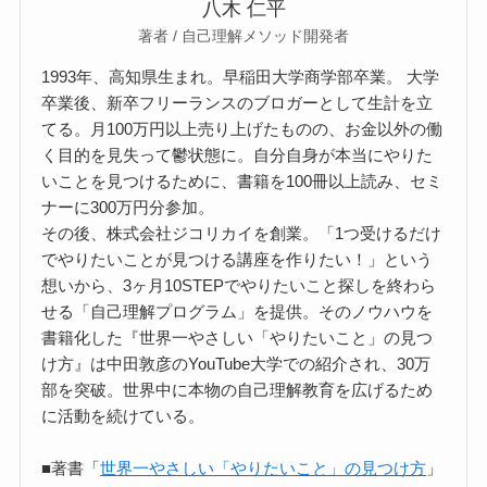
八木 仁平
著者 / 自己理解メソッド開発者
1993年、高知県生まれ。早稲田大学商学部卒業。 大学
卒業後、新卒フリーランスのブロガーとして生計を立
てる。月100万円以上売り上げたものの、お金以外の働
く目的を見失って鬱状態に。自分自身が本当にやりた
いことを見つけるために、書籍を100冊以上読み、セミ
ナーに300万円分参加。
その後、株式会社ジコリカイを創業。「1つ受けるだけ
でやりたいことが見つける講座を作りたい！」という
想いから、3ヶ月10STEPでやりたいこと探しを終わら
せる「自己理解プログラム」を提供。そのノウハウを
書籍化した『世界一やさしい「やりたいこと」の見つ
け方』は中田敦彦のYouTube大学での紹介され、30万
部を突破。世界中に本物の自己理解教育を広げるため
に活動を続けている。
■著書「
世界一やさしい「やりたいこと」の見つけ方
」