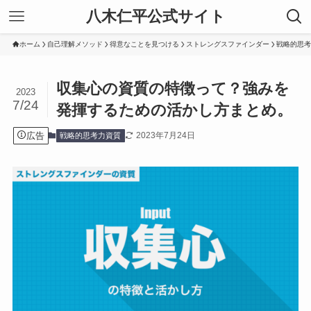
八木仁平公式サイト
ホーム
自己理解メソッド
得意なことを見つける
ストレングスファインダー
戦略的思考
収集心の資質の特徴って？強みを
2023
7/24
発揮するための活かし方まとめ。
広告
2023年7月24日
戦略的思考力資質