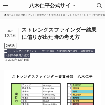
八木仁平公式サイト
ホーム
自己理解メソッド
得意なことを見つける
ストレングスファインダー
実行力資質
ストレングスファインダー結果
2023
12/16
に偏りが出た時の考え方
広告
ストレングスファインダー
実行力資質
戦略的思考力資質
影響力資質
人間関係構築力資質
2023年12月16日