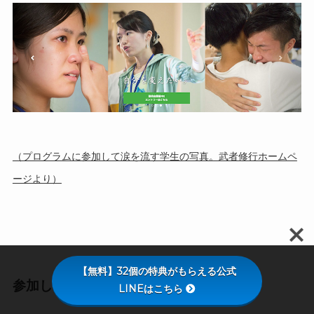
（プログラムに参加して涙を流す学生の写真。武者修行ホームペ
ージより）
【無料】32個の特典がもらえる公式
参加してみて正直どうでしたか？
LINEはこちら