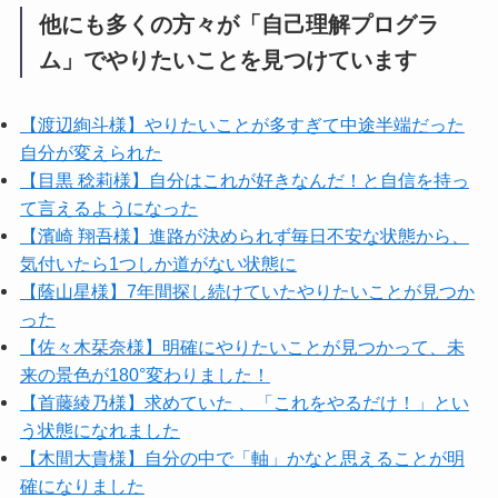
他にも多くの方々が「自己理解プログラ
ム」でやりたいことを見つけています
【渡辺絢斗様】やりたいことが多すぎて中途半端だった
自分が変えられた
【目黒 稔莉様】自分はこれが好きなんだ！と自信を持っ
て言えるようになった
【濱崎 翔吾様】進路が決められず毎日不安な状態から、
気付いたら1つしか道がない状態に
【蔭山星様】7年間探し続けていたやりたいことが見つか
った
【佐々木栞奈様】明確にやりたいことが見つかって、未
来の景色が180°変わりました！
【首藤綾乃様】求めていた 、「これをやるだけ！」とい
う状態になれました
【木間大貴様】自分の中で「軸」かなと思えることが明
確になりました