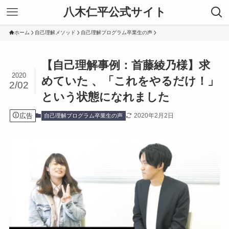
八木仁平公式サイト
ホーム
自己理解メソッド
自己理解プログラム卒業生の声
【自己理解事例：首藤綾乃様】求
2020
めていた 、「これをやるだけ！」
2/02
という状態になれました
広告
2020年2月2日
自己理解プログラム卒業生の声