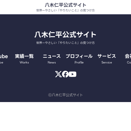
八木仁平公式サイト
世界一やさしい「やりたいこと」の見つけ方
八木仁平公式サイト
世界一やさしい「やりたいこと」の見つけ方
ube
実績一覧
ニュース
プロフィール
サービス
会
be
Works
News
Profile
Service
Co
ⓒ八木仁平公式サイト